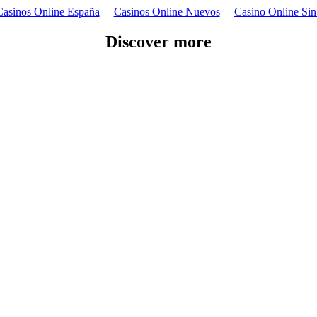
Casinos Online España
Casinos Online Nuevos
Casino Online Sin 
Discover more