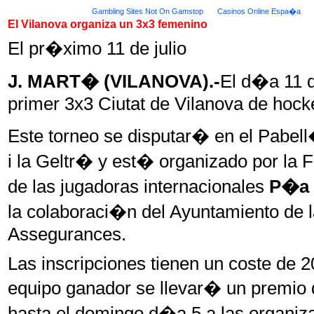
Gambling Sites Not On Gamstop
Casinos Online Espa�a
El Vilanova organiza un 3x3 femenino
El pr�ximo 11 de julio
J. MART� (VILANOVA).-
El d�a 11 d
primer 3x3 Ciutat de Vilanova de ho
Este torneo se disputar� en el Pabel
i la Geltr� y est� organizado por la 
de las jugadoras internacionales
P�a 
la colaboraci�n del Ayuntamiento de l
Assegurances.
Las inscripciones tienen un coste de 2
equipo ganador se llevar� un premio d
hasta el domingo d�a 5 a las organiza