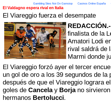
Gambling Sites Not On Gamstop
Casinos Online España
El Valdagno espera rival en Italia
El Viareggio fuerza el desempate
REDACCIÓN.-
finalista de la
Amatori Lodi en
rival saldrá de 
Marmi donde j
El Viareggio forzó ayer el tercer encu
un gol de oro a los 39 segundos de la 
después de que el Viareggio lograra e
goles de
Cancela
y
Borja
no sirviero
hermanos
Bertolucci
.