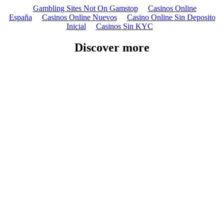
Gambling Sites Not On Gamstop
Casinos Online
España
Casinos Online Nuevos
Casino Online Sin Deposito
Inicial
Casinos Sin KYC
Discover more