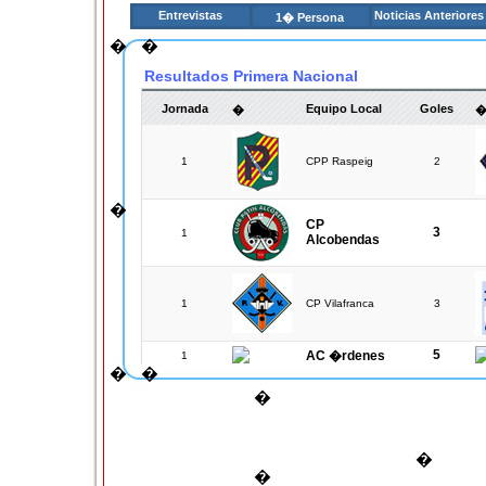
Entrevistas
Noticias Anteriores
1� Persona
�
�
Resultados Primera Nacional
Jornada
Equipo Local
Goles
�
1
CPP Raspeig
2
�
CP
3
1
Alcobendas
1
CP Vilafranca
3
5
AC �rdenes
1
�
�
�
CH Lloret
7
1
�
1
FM Oviedo Roller
3
�