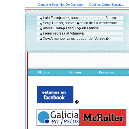
Gambling Sites Not On Gamstop
Casinos Online Espa�a
Lolo Fern�ndez, nuevo entrenador del Biesca
Sergi Punset, nuevo t�cnico de La Vendeenne
Andreu Tom�s seguir� en Francia
Ferrer regresa al Vilanova
Xevi Armengol ya es jugador del Voltreg�
Ok Liga
Primera
Femenino
�