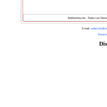
CH Matar�
5
1
Solohockey.net - Todos Los Der
<< Inicio
< Anterior
21
22
23
24
25
26
27
28
E-mail:
redaccion@so
Resultados 233 - 239 de 239
�
Desarro
Di