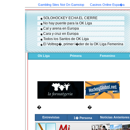
Gambling Sites Not On Gamstop
Casinos Online Espa�a
SOLOHOCKEY ECHA EL CIERRE
No hay puente para la OK Liga
Cal y arena en Europa
Cara y cruz en Europa
Todos los Santos de OK Liga
El Voltreg�, primer l�der de la OK Liga Femenina
Ok Liga
Primera
Femenino
�
�
Entrevistas
Noticias Anteriores
1� Persona