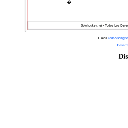
�
Solohockey.net - Todos Los Der
E-mail:
redaccion@so
Desarro
Di