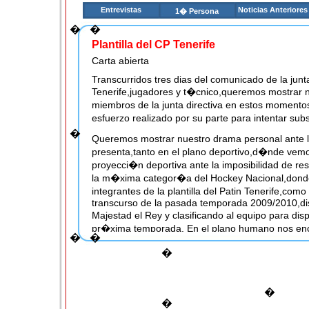
Entrevistas
Noticias Anteriores
1� Persona
�
�
Plantilla del CP Tenerife
Carta abierta
Transcurridos tres dias del comunicado de la junta
Tenerife,jugadores y t�cnico,queremos mostrar 
miembros de la junta directiva en estos momento
esfuerzo realizado por su parte para intentar sub
�
Queremos mostrar nuestro drama personal ante l
presenta,tanto en el plano deportivo,d�nde ve
proyecci�n deportiva ante la imposibilidad de res
la m�xima categor�a del Hockey Nacional,dond
integrantes de la plantilla del Patin Tenerife,co
transcurso de la pasada temporada 2009/2010,di
Majestad el Rey y clasificando al equipo para di
pr�xima temporada. En el plano humano nos enc
�
�
de un abismo,hace tan s�lo unas semanas,cont
�
profesional asegurado para la pr�xima tempora
Ante esta situaci�n de incertidumbre y sin capa
p�blicamente que nuestro inter�s sigue siendo e
�
en nuestra disciplina deportiva,y el de representar
�