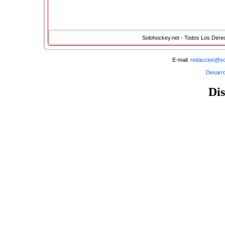
m�xima categor�a del Hockey Nacional y Europ
P�blico o Privado puede arrojar un poco de luz a
estar�amos sumamente agradecidos,les recordam
que se hablan no s�n muy elevadas a diferencia
Solohockey.net - Todos Los Der
deportivas.
Atentamente,
E-mail:
redaccion@so
Plantilla del Patin Tenerife.
Desarro
�
Di
< Anterior
Sigui
�
Volver