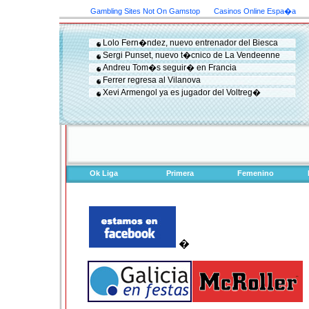
Gambling Sites Not On Gamstop
Casinos Online Espa�a
Lolo Fern�ndez, nuevo entrenador del Biesca
Sergi Punset, nuevo t�cnico de La Vendeenne
Andreu Tom�s seguir� en Francia
Ferrer regresa al Vilanova
Xevi Armengol ya es jugador del Voltreg�
Ok Liga
Primera
Femenino
�