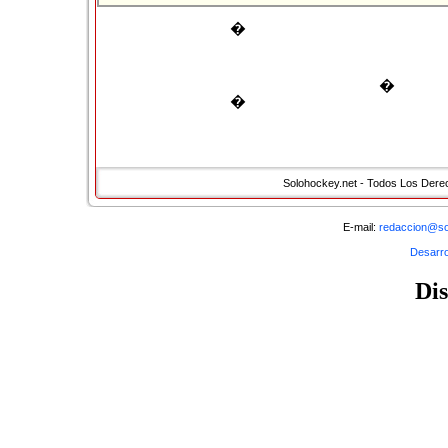
�
�
�
Solohockey.net - Todos Los Der
E-mail:
redaccion@so
Desarro
Di