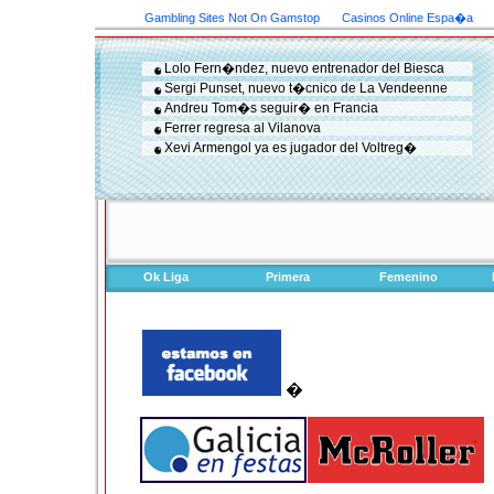
Gambling Sites Not On Gamstop
Casinos Online Espa�a
Lolo Fern�ndez, nuevo entrenador del Biesca
Sergi Punset, nuevo t�cnico de La Vendeenne
Andreu Tom�s seguir� en Francia
Ferrer regresa al Vilanova
Xevi Armengol ya es jugador del Voltreg�
Ok Liga
Primera
Femenino
�