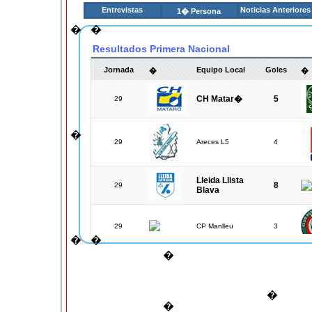
Entrevistas
Noticias Anteriores
1� Persona
�
�
Resultados Primera Nacional
Jornada
Equipo Local
Goles
�
�
CH Matar�
5
29
�
29
Areces L5
4
Lleida Llista
8
29
Blava
29
CP Manlleu
3
�
�
�
29
Sant Feliu
6
�
�