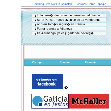
Gambling Sites Not On Gamstop
Casinos Online Espa�a
Lolo Fern�ndez, nuevo entrenador del Biesca
Sergi Punset, nuevo t�cnico de La Vendeenne
Andreu Tom�s seguir� en Francia
Ferrer regresa al Vilanova
Xevi Armengol ya es jugador del Voltreg�
Ok Liga
Primera
Femenino
�