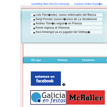
Gambling Sites Not On Gamstop
Casinos Online Espa�a
Lolo Fern�ndez, nuevo entrenador del Biesca
Sergi Punset, nuevo t�cnico de La Vendeenne
Andreu Tom�s seguir� en Francia
Ferrer regresa al Vilanova
Xevi Armengol ya es jugador del Voltreg�
Ok Liga
Primera
Femenino
�