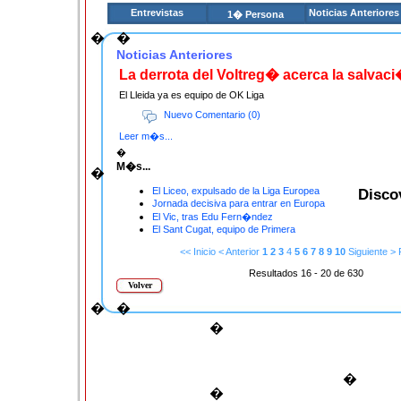
Entrevistas
Noticias Anteriores
1� Persona
�
�
Noticias Anteriores
La derrota del Voltreg� acerca la salvaci
El Lleida ya es equipo de OK Liga
Nuevo Comentario (0)
Leer m�s...
�
M�s...
�
El Liceo, expulsado de la Liga Europea
Disco
Jornada decisiva para entrar en Europa
El Vic, tras Edu Fern�ndez
El Sant Cugat, equipo de Primera
<< Inicio
< Anterior
1
2
3
4
5
6
7
8
9
10
Siguiente >
Resultados 16 - 20 de 630
Volver
�
�
�
�
�