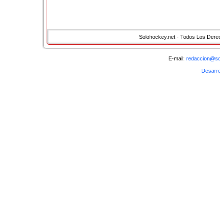
Solohockey.net - Todos Los Der
E-mail:
redaccion@so
Desarro