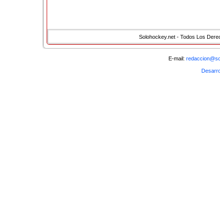
Solohockey.net - Todos Los Der
E-mail:
redaccion@so
Desarro