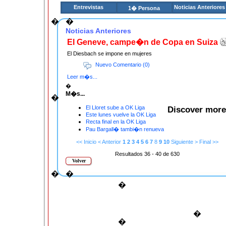
Entrevistas
Noticias Anteriores
1� Persona
�
�
Noticias Anteriores
El Geneve, campe�n de Copa en Suiza
El Diesbach se impone en mujeres
Nuevo Comentario (0)
Leer m�s...
�
M�s...
�
El Lloret sube a OK Liga
Discover more
Este lunes vuelve la OK Liga
Recta final en la OK Liga
Pau Bargall� tambi�n renueva
<< Inicio
< Anterior
1
2
3
4
5
6
7
8
9
10
Siguiente >
Final >>
Resultados 36 - 40 de 630
Volver
�
�
�
�
�