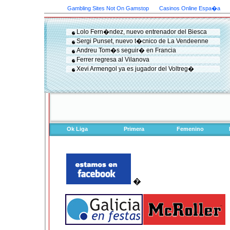
Gambling Sites Not On Gamstop
Casinos Online Espa�a
Lolo Fern�ndez, nuevo entrenador del Biesca
Sergi Punset, nuevo t�cnico de La Vendeenne
Andreu Tom�s seguir� en Francia
Ferrer regresa al Vilanova
Xevi Armengol ya es jugador del Voltreg�
Ok Liga
Primera
Femenino
�