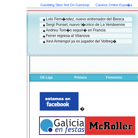
Gambling Sites Not On Gamstop
Casinos Online Espa�a
Lolo Fern�ndez, nuevo entrenador del Biesca
Sergi Punset, nuevo t�cnico de La Vendeenne
Andreu Tom�s seguir� en Francia
Ferrer regresa al Vilanova
Xevi Armengol ya es jugador del Voltreg�
Ok Liga
Primera
Femenino
�