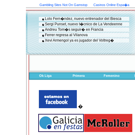
Gambling Sites Not On Gamstop
Casinos Online Espa�a
Lolo Fern�ndez, nuevo entrenador del Biesca
Sergi Punset, nuevo t�cnico de La Vendeenne
Andreu Tom�s seguir� en Francia
Ferrer regresa al Vilanova
Xevi Armengol ya es jugador del Voltreg�
Ok Liga
Primera
Femenino
�