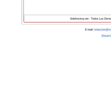
Discover mor
�
Solohockey.net - Todos Los Der
< Anterior
Sigui
�
E-mail:
redaccion@so
Volver
Desarro