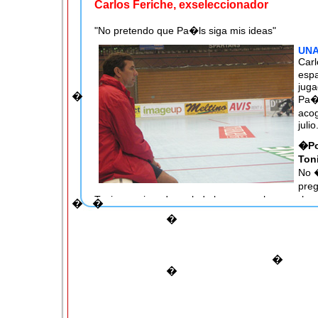
Carlos Feriche, exseleccionador
"No pretendo que Pa�ls siga mis ideas"
UNA
Car
espa
juga
�
Pa�l
acog
julio
�Po
Ton
No 
pre
Toni es un jugador gol, de los que no hay muchos
�
�
m�s de presencia este �ltimo a�o. S� que es 
�
aspectos como controlarse en los momentos decis
faltas...
�
�
�
�Le recomendar�as irse a otro equipo para j
la espa�ola?
Yo creo que un jugador lo que quiere es jugar. �