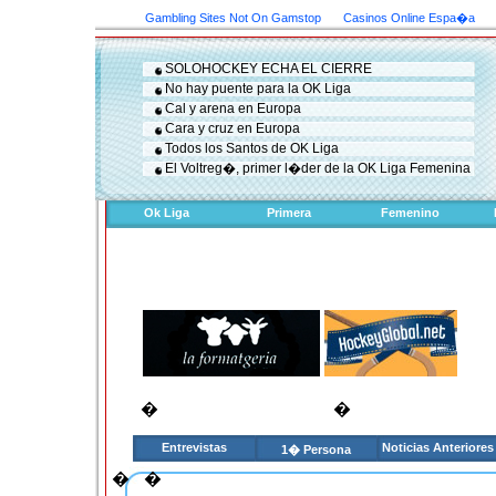
Gambling Sites Not On Gamstop
Casinos Online Espa�a
SOLOHOCKEY ECHA EL CIERRE
No hay puente para la OK Liga
Cal y arena en Europa
Cara y cruz en Europa
Todos los Santos de OK Liga
El Voltreg�, primer l�der de la OK Liga Femenina
Ok Liga
Primera
Femenino
�
�
Entrevistas
Noticias Anteriores
1� Persona
�
�