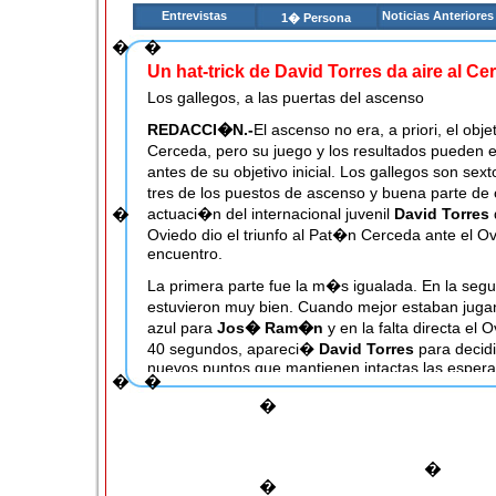
Entrevistas
Noticias Anteriores
1� Persona
�
�
Un hat-trick de David Torres da aire al Ce
Los gallegos, a las puertas del ascenso
REDACCI�N.-
El ascenso no era, a priori, el obj
Cerceda, pero su juego y los resultados pueden 
antes de su objetivo inicial. Los gallegos son se
tres de los puestos de ascenso y buena parte de c
�
actuaci�n del internacional juvenil
David Torres
Oviedo dio el triunfo al Pat�n Cerceda ante el Ov
encuentro.
La primera parte fue la m�s igualada. En la seg
estuvieron muy bien. Cuando mejor estaban jugand
azul para
Jos� Ram�n
y en la falta directa el 
40 segundos, apareci�
David Torres
para decidi
nuevos puntos que mantienen intactas las esper
�
�
mismo pasan por derrotar en la pr�xima jornada 
�
revelaciones de la categor�a: el Vila Seca.
---------------------------------------------------------------
�
Pat�n Cerceda
: Vallina; Pi�eyro, Gende, Barre
�
Torres, Adri�n Boo y Pablo Fern�ndez y Jorge 