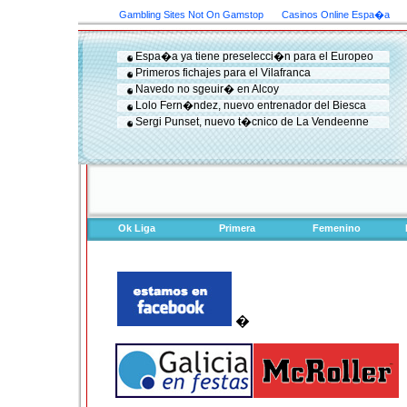
Gambling Sites Not On Gamstop
Casinos Online Espa�a
Espa�a ya tiene preselecci�n para el Europeo
Primeros fichajes para el Vilafranca
Navedo no sgeuir� en Alcoy
Lolo Fern�ndez, nuevo entrenador del Biesca
Sergi Punset, nuevo t�cnico de La Vendeenne
Ok Liga
Primera
Femenino
�