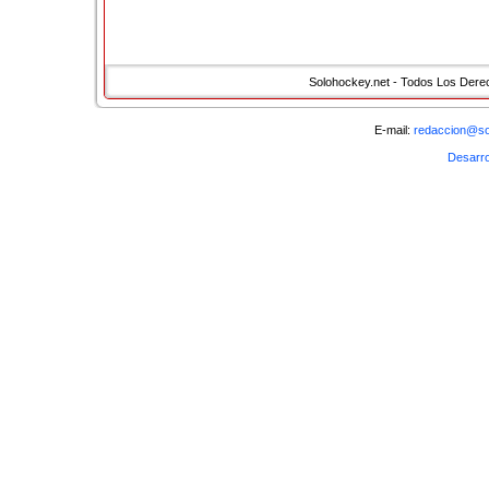
Oviedo
: Nuno; Juan Jos�, Miranda, Chus, Garc�
Goles
: 0-1, P�rez (descanso); 1-1, David Torres;
Jos�; 3-2, David Torres.
Solohockey.net - Todos Los Der
�
E-mail:
redaccion@so
Comentarios (
0
)
Desarro
Escribir comentario
Para comentar tienes que ser socio. Registrate en nuestro s
usuario
Discover mor
�
< Anterior
Sigui
�
Volver