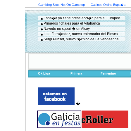
Gambling Sites Not On Gamstop
Casinos Online Espa�a
Espa�a ya tiene preselecci�n para el Europeo
Primeros fichajes para el Vilafranca
Navedo no sgeuir� en Alcoy
Lolo Fern�ndez, nuevo entrenador del Biesca
Sergi Punset, nuevo t�cnico de La Vendeenne
Ok Liga
Primera
Femenino
�