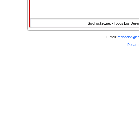
�
Solohockey.net - Todos Los Der
< Anterior
Sigui
�
Volver
E-mail:
redaccion@so
Desarro