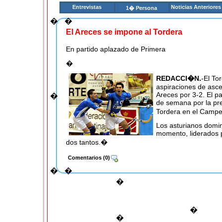
Entrevistas
Noticias Anteriores
1� Persona
�
�
El Areces se impone al Tordera
En partido aplazado de Primera
�
REDACCI�N.
-El To
aspiraciones de ascen
Areces por 3-2. El pa
�
de semana por la pre
Tordera en el Camp
Los asturianos domi
momento, liderados
dos tantos.�
Comentarios (
0
)
�
�
Escribir comentario
�
Para comentar tienes que ser socio. Registrate en nuestro s
usuario
�
Discover mor
�