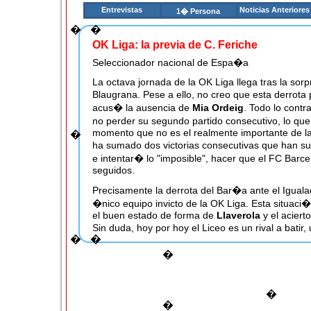
Entrevistas
Noticias Anteriores
1� Persona
�
�
OK Liga: la previa de C. Feriche
Seleccionador nacional de Espa�a
La octava jornada de la OK Liga llega tras la sorp
Blaugrana. Pese a ello, no creo que esta derrota
acus� la ausencia de
Mia Ordeig
. Todo lo contr
no perder su segundo partido consecutivo, lo qu
momento que no es el realmente importante de la 
�
ha sumado dos victorias consecutivas que han s
e intentar� lo "imposible", hacer que el FC Barce
seguidos.
Precisamente la derrota del Bar�a ante el Iguala
�nico equipo invicto de la OK Liga. Esta situaci�
el buen estado de forma de
Llaverola
y el aciert
Sin duda, hoy por hoy el Liceo es un rival a batir,
�
�
deber� pasar la rev�lida en Sant Sadurn� ante
defiende al l�mite, guerrea mucho y que tiene 
�
Pese a todo lo anterior, el l�der sigue siendo el
el tropiezo azulgrana y todo indica que ante el 
�
Pero los de
Pujalte
ya sufrieron en exceso ante e
�