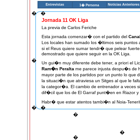
Entrevistas
Noticias Anteriores
1� Persona
�
�
Jornada 11 OK Liga
La previa de Carlos Feriche
Esta jornada comenzar� con el partido del
Canal
Los locales han sumado los �ltimos seis puntos a
si el Reus quiere sumar tendr� que pelear fuert
demostrado que quiere seguir en la OK Liga.
�
Un gui�n muy diferente debe tener, a priori el Li
Ram�n Peralta
me parece injusta despu�s de ha
mayor parte de los partidos por un punto lo que
la situaci�n que atraviesa un Sitges al que le fa
la categor�a. El cambio de entrenador a veces s
dif�cil que los de El Garraf punt�en en Riazor y
Habr� que estar atentos tambi�n al Noia-Teneri
�
�
la ausencia de un
Gil
que estaba haciendo una b
porter�a estar� bien cubierta tanto si juega
Alb
�
Chus Fern�ndez
. Por su parte, el Tenerife ha 
de casa con lo que podr�amos asistir a un partid
entretenido.
�
�
En Lloret, los de
Tibau
tienen un partido complica