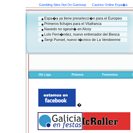
Gambling Sites Not On Gamstop
Casinos Online Espa�a
Espa�a ya tiene preselecci�n para el Europeo
Primeros fichajes para el Vilafranca
Navedo no sgeuir� en Alcoy
Lolo Fern�ndez, nuevo entrenador del Biesca
Sergi Punset, nuevo t�cnico de La Vendeenne
Ok Liga
Primera
Femenino
�