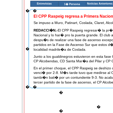
Entrevistas
Noticias Anteriores
1� Persona
�
�
El CPP Raspeig regresa a Primera Nacion
Se impuso a Muro, Patinart, Coslada, Claret, Al
REDACCI�N.-
El CPP Raspeig regresar� la pr�
Nacional y lo har� pro la puerta grande. El club 
despu�s de realizar una fase de ascenso excepc
partidos en la Fase de Ascenso Sur que estos d�
�
localidad madrile�a de Coslada.
Junto a los gualdinegros estuvieron en esta fase
CP Alcobendas, CD Santa Mar�a del Pilar y CP C
En el primer choque, el CPP Raspeig se deshizo c
venci� por 2-8. M�s tarde tuvo que medirse al C
tambi�n bati� por un contundente 9-3. No acaba
tercer partido de la fase de ascenso, el CP Alcob
�
�
Raspeig gan� por 2-6, mientras que el Santa M
con contundencia por 9-4.
�
En el �ltimo encuentro, el CPP Raspeig cerr� la
goleada sobre los sevillanos del CP Claret por 6-2
�
�
�