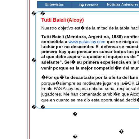
Entrevistas
Noticias Anteriores
1� Persona
�
�
Tutti Baieli (Alcoy)
Nuestro objetivo est� de la mitad de la tabla hac
Tutti Baieli (Mendoza, Argentina, 1986) confie
concedida a
www.pasalcoy.com
que se niega a 
luchar por no descender. El defensa se muest
primero hay que pensar en sumar todos los pu
al que debe aspirar a quedar el equipo es de "
�
adelante". Ser� su primera experiencia en la 
venir porque es la mejor competici�n del mu
�Por qu� te decantaste por la oferta del Enr
porque�siempre es motivante jugar en la�OK Li
Enrile PAS Alcoy es una entidad seria, responsabl
jugadores. Me han comentado tambi�n que Alcoy
que en cuanto se me dio esta oportunidad decid
estos factores hay que sumarle que en el equipo
�
�
he jugado durante mucho tiempo. Tuve la oportunid
�
temporada pasada�e hice un�buen papel, seg�
Ahora quiero hacer lo mismo en�Espa�a. �
�
�Cu�les son tus mayores virtudes?
Yo creo 
�
jugador�que puedo ir hacia adelante y llegar al