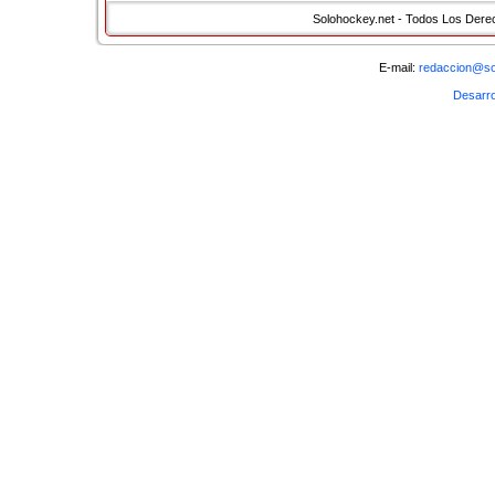
Solohockey.net - Todos Los Der
Discover mor
E-mail:
redaccion@so
�
Desarro
Siguiente >
Volver