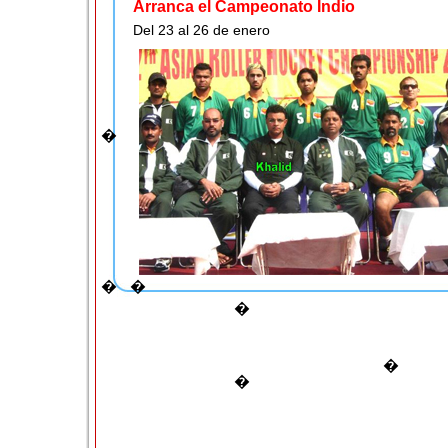
Arranca el Campeonato Indio
Del 23 al 26 de enero
�
�
�
kil�metros de la capital, Nueva Delhi.
�
Comentarios (
0
)
�
�
Escribir comentario
Para comentar tienes que ser socio. Registrate en nuestro s
usuario