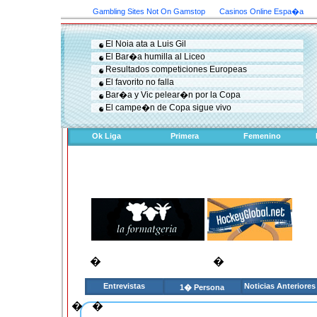
Gambling Sites Not On Gamstop
Casinos Online Espa�a
El Noia ata a Luis Gil
El Bar�a humilla al Liceo
Resultados competiciones Europeas
El favorito no falla
Bar�a y Vic pelear�n por la Copa
El campe�n de Copa sigue vivo
Ok Liga
Primera
Femenino
�
�
Entrevistas
Noticias Anteriores
1� Persona
�
�