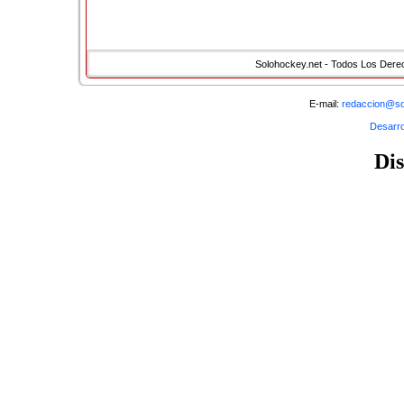
Solohockey.net - Todos Los Der
E-mail:
redaccion@so
Desarro
Di