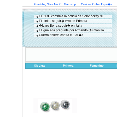
Gambling Sites Not On Gamstop
Casinos Online Espa�a
El CIRH confirma la noticia de Solohockey.NET
El Lleida seguir� vivo en Primera
�lvaro Borja seguir� en Italia
El Igualada pregunta por Armando Quintanilla
Guerra abierta contra el Bar�a
Ok Liga
Primera
Femenino