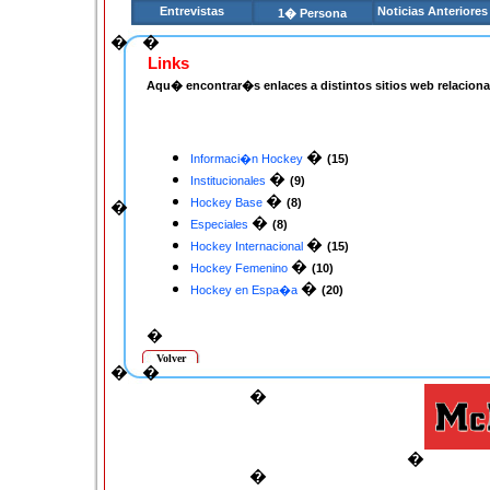
Entrevistas
Noticias Anteriores
1� Persona
�
�
Links
Aqu� encontrar�s enlaces a distintos sitios web relacion
�
Informaci�n Hockey
(15)
�
Institucionales
(9)
�
Hockey Base
(8)
�
�
Especiales
(8)
�
Hockey Internacional
(15)
�
Hockey Femenino
(10)
�
Hockey en Espa�a
(20)
�
Volver
�
�
�
�
�