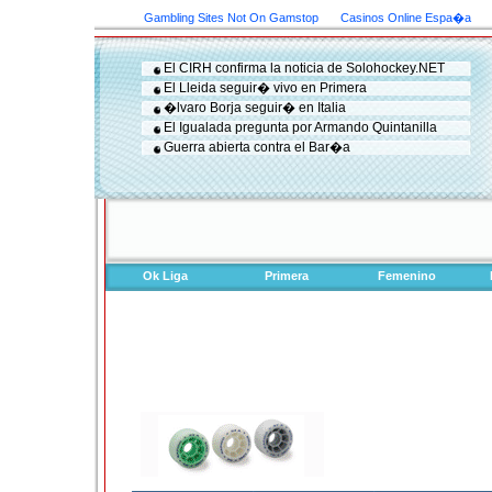
Gambling Sites Not On Gamstop
Casinos Online Espa�a
El CIRH confirma la noticia de Solohockey.NET
El Lleida seguir� vivo en Primera
�lvaro Borja seguir� en Italia
El Igualada pregunta por Armando Quintanilla
Guerra abierta contra el Bar�a
Ok Liga
Primera
Femenino