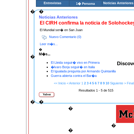
Entrevistas
Noticias Anteriores
1� Persona
�
�
Noticias Anteriores
El CIRH confirma la noticia de Solohock
El Mundial ser� en San Juan
Nuevo Comentario (0)
Leer m�s...
�
M�s...
�
Discov
El Lleida seguir� vivo en Primera
�lvaro Borja seguir� en Italia
El Igualada pregunta por Armando Quintanilla
Guerra abierta contra el Bar�a
<< Inicio
< Anterior
1
2
3
4
5
6
7
8
9
10
Siguiente >
Final
Resultados 1 - 5 de 515
Volver
�
�
�
�
�