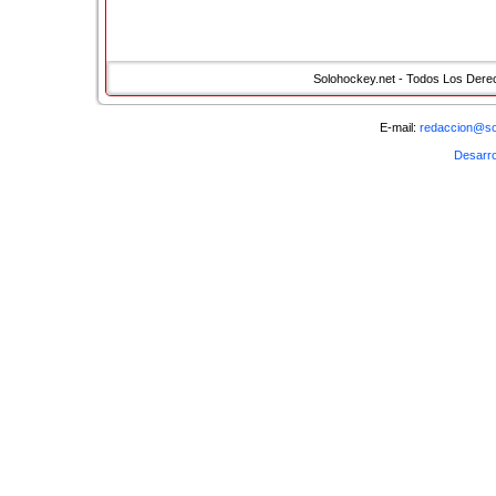
Solohockey.net - Todos Los Der
E-mail:
redaccion@so
Desarro