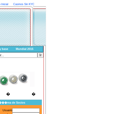
Inicial
Casinos Sin KYC
y base
Mundial 2015
�
�
���rea de Socios
Usuario