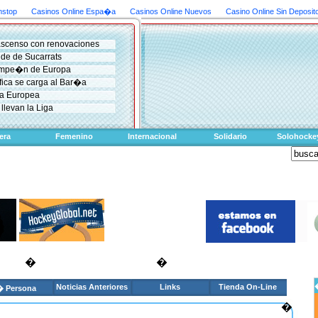
mstop
Casinos Online Espa�a
Casinos Online Nuevos
Casino Online Sin Deposito 
 ascenso con renovaciones
nde de Sucarrats
Campe�n de Europa
fica se carga al Bar�a
ga Europea
llevan la Liga
era
Femenino
Internacional
Solidario
Solohocke
�
�
Noticias Anteriores
Links
Tienda On-Line
� Persona
�